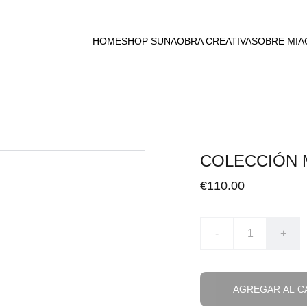
HOME
SHOP SUNA
OBRA CREATIVA
SOBRE MI
A
COLECCIÓN MI
€110.00
-
+
AGREGAR AL C