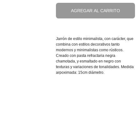
AGREGAR AL CARRITO
Jarrón de estilo minimalista, con carácter, que
combina con estilos decorativos tanto
modernos y minimalistas como rústicos.
Creado con pasta refractaria negra
chamotada, y esmaltado en negro con
texturas y variaciones de tonalidades. Medida
arpoximada: 15cm diámetro.
Mapa web
Contacto
Información