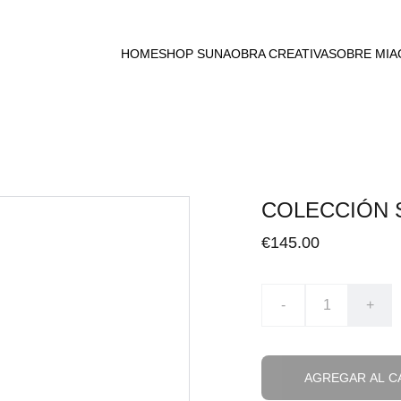
HOME
SHOP SUNA
OBRA CREATIVA
SOBRE MI
A
COLECCIÓN S
€145.00
-
+
AGREGAR AL C