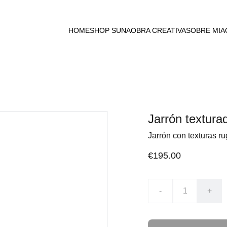
HOME
SHOP SUNA
OBRA CREATIVA
SOBRE MI
A
Jarrón textura
Jarrón con texturas r
€195.00
-
+