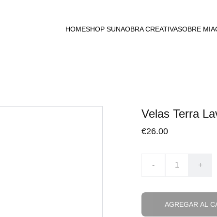
HOME
SHOP SUNA
OBRA CREATIVA
SOBRE MI
A
Velas Terra L
€26.00
-
+
AGREGAR AL C